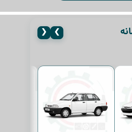
نه
❮
❯