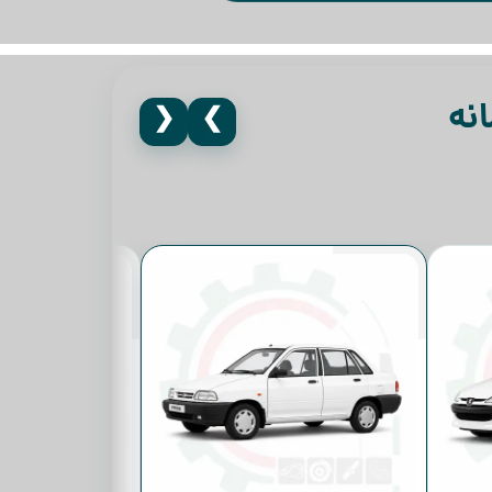
نه
❮
❯